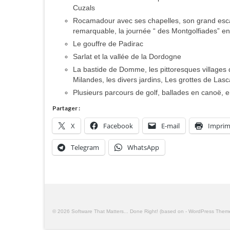
Cuzals
Rocamadour avec ses chapelles, son grand escalie
remarquable, la journée “ des Montgolfiades” e
Le gouffre de Padirac
Sarlat et la vallée de la Dordogne
La bastide de Domme, les pittoresques village
Milandes, les divers jardins, Les grottes de Las
Plusieurs parcours de golf, ballades en canoë, 
Partager :
X
Facebook
E-mail
Imprim
Telegram
WhatsApp
© 2026 Software That Matters... Done Right! (based on - WordPress The