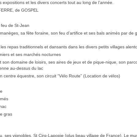
 expositions et les divers concerts tout au long de l’année.
éo FERRE, de GOSPEL
l feu de St-Jean
manèges, sa fête foraine, son feu d’artifice et ses bals animés par de 
les repas traditionnels et dansants dans les divers petits villages alent
miers et ses marchés nocturnes
t son domaine de loisirs, ses aires de jeux et de pique-nique, son parc
lienne au-dessus du lac
on centre équestre, son circuit “Vélo Route” (Location de vélos)
te
nimés
gnac
ie gras
, ses vignobles, St Cirq-Lapopie (plus beau village de France), Le m