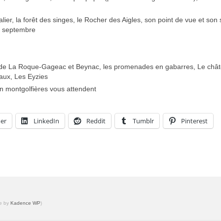
r, la forêt des singes, le Rocher des Aigles, son point de vue et son s
n septembre
s de La Roque-Gageac et Beynac, les promenades en gabarres, Le châ
caux, Les Eyzies
en montgolfières vous attendent
er
LinkedIn
Reddit
Tumblr
Pinterest
me by
Kadence WP
)