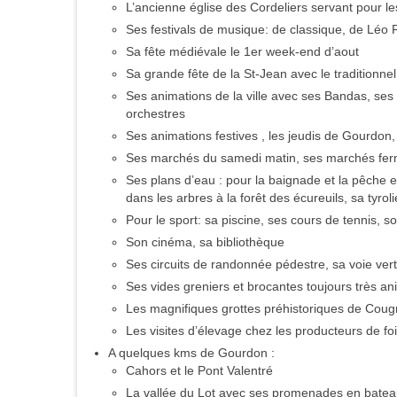
L’ancienne église des Cordeliers servant pour les
Ses festivals de musique: de classique, de L
Sa fête médiévale le 1er week-end d’aout
Sa grande fête de la St-Jean avec le traditionne
Ses animations de la ville avec ses Bandas, ses 
orchestres
Ses animations festives , les jeudis de Gourdon, 
Ses marchés du samedi matin, ses marchés fer
Ses plans d’eau : pour la baignade et la pêche e
dans les arbres à la forêt des écureuils, sa tyro
Pour le sport: sa piscine, ses cours de tennis, s
Son cinéma, sa bibliothèque
Ses circuits de randonnée pédestre, sa voie ver
Ses vides greniers et brocantes toujours très a
Les magnifiques grottes préhistoriques de Cou
Les visites d’élevage chez les producteurs de fo
A quelques kms de Gourdon :
Cahors et le Pont Valentré
La vallée du Lot avec ses promenades en bateau