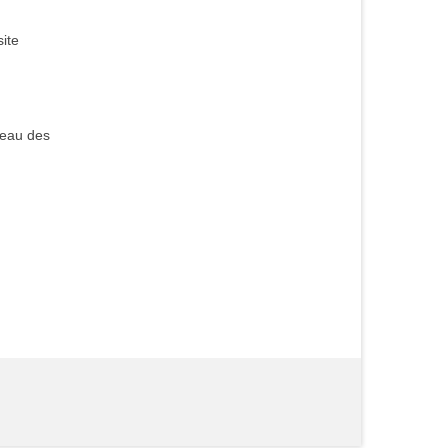
ite
teau des