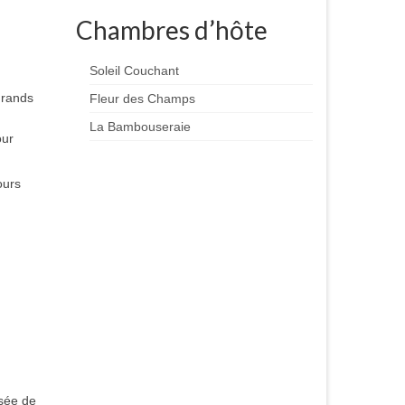
Chambres d’hôte
Soleil Couchant
grands
Fleur des Champs
La Bambouseraie
our
ours
usée de