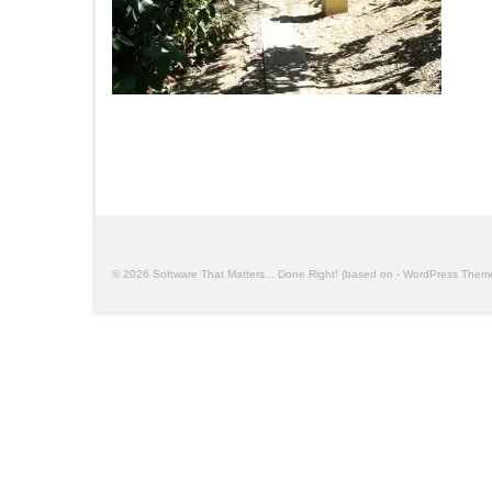
© 2026 Software That Matters... Done Right! (based on - WordPress The