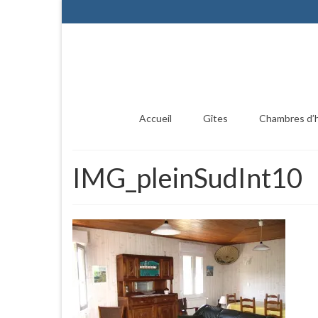
Accueil
Gîtes
Chambres d’
IMG_pleinSudInt10