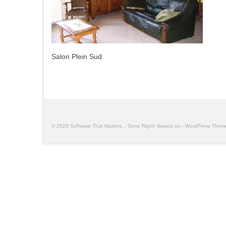
Salon Plein Sud
© 2026 Software That Matters... Done Right! (based on - WordPress The