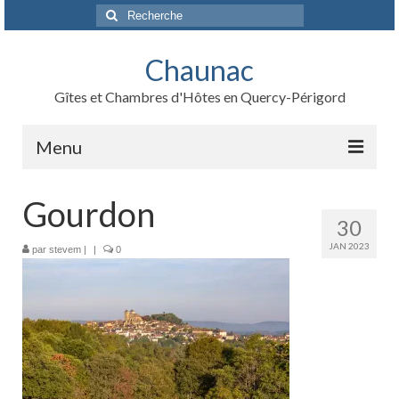
Rechercher
:
Chaunac
Gîtes et Chambres d'Hôtes en Quercy-Périgord
Menu
Accueil
Gourdon
30
Gîtes
JAN 2023
par
stevem
|
|
0
Chambres d’hôte
Tarifs
Contactez-nous
Activités et attraits