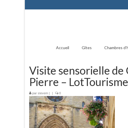
Accueil
Gîtes
Chambres d’
Visite sensorielle de
Pierre – LotTourism
par
stevem
|
|
0